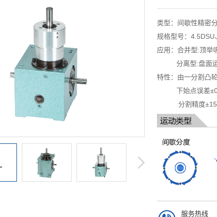
类型：间歇性精密
规格型号：4.5DSU、
应用：合并型:顶举
分离型:盘面运转
特性：由一分割凸
下始点误差±0.
分割精度±15~4
服务热线