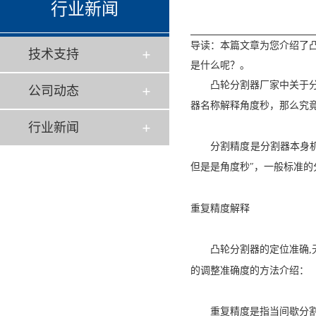
行业新闻
导读：本篇文章为您介绍了
技术支持
是什么呢？。
凸轮分割器厂家
中关于
公司动态
器名称解释角度秒，那么究
行业新闻
分割精度是分割器本身机械
但是是角度秒
″，一般标准的
重复精度解释
凸轮分割器的定位准确
,
的调整准确度的方法介绍：
重复精度是指当间歇分割