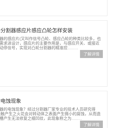
轮分割器感应片感应凸轮怎样安装
的感应片(又叫作信号凸轮、感应凸轮的种类比较多，也
需求进设计，感应片的主要作用是，与感应开关、或接近
信号，实现对凸轮分割器的精准控......…
了解详情
的电蚀现象
器的电蚀现象？经过分割器厂家专业的技术人员研究得
接触产生之火花会对转动体之表面产生微小的腐蚀，从而造
生无法修复之细凹纹，此现象称之为......…
了解详情