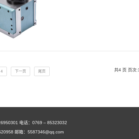
共4 页 页次:1
4
下一页
尾页
50301 电话：0769 – 85323032
20958 邮箱：5587346@qq.com