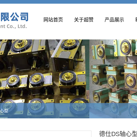
网站首页
关于超赞
产品展示
轴心型
德仕DS轴心