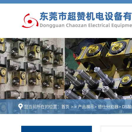
您当前所在的位置：
首页
>
>
产品展示
>
德仕分割器
>
DS