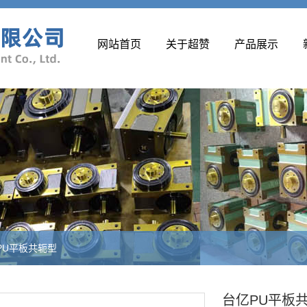
网站首页
关于超赞
产品展示
PU平板共轭型
台亿PU平板