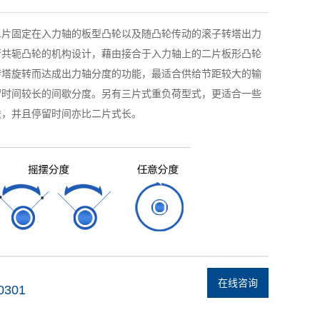
二片固定在入力轴的板型凸轮以及随凸轮传动的滚子转塔出力
行共轭凸轮的机构设计，藉由接合于入力轴上的二片板形凸轮
转塔旋转而达成出力轴分度的功能，最适合供给节距较大的输
留时间较长的间歇分度。另有三片式重负荷型式，更适合一些
送，并且停留时间亦比二片式长。
在线咨询
0301