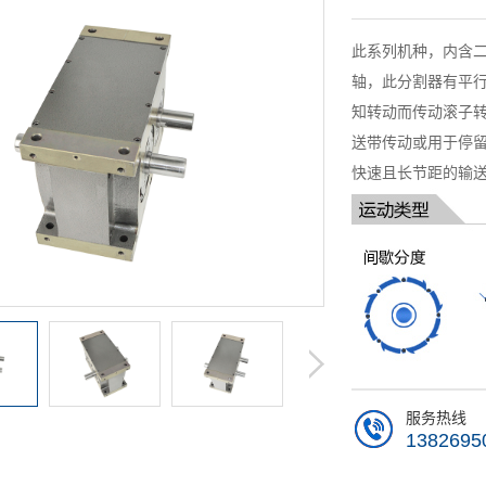
此系列机种，内含
轴，此分割器有平
知转动而传动滚子
送带传动或用于停
快速且长节距的输
服务热线
1382695