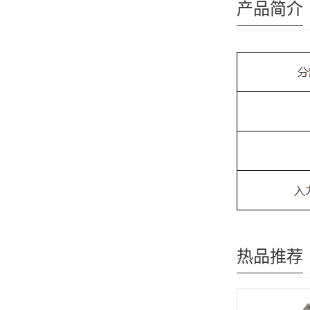
产品简介
热品推荐