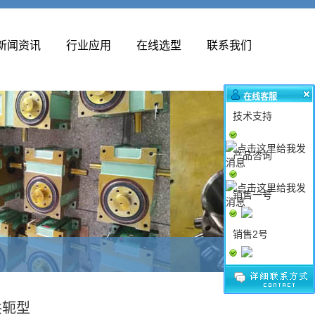
新闻资讯
行业应用
在线选型
联系我们
在线客服
技术支持
产品咨询
销售一号
销售2号
共轭型