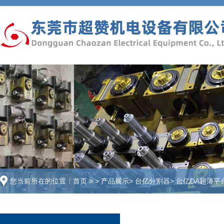
您当前所在的位置：
首页
>
>
产品展示
>
台亿分割器
>
台亿DA超薄平