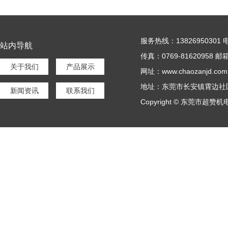
服务热线：13826950301 电话
站内导航
传真：0769-81620958 邮箱
关于我们
产品展示
网址：www.chaozanjd.com
地址：东莞市长安镇霄边社
新闻资讯
联系我们
Copyright © 东莞市超